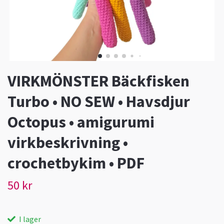
VIRKMÖNSTER Bäckfisken
Turbo • NO SEW • Havsdjur
Octopus • amigurumi
virkbeskrivning •
crochetbykim • PDF
50 kr
I lager