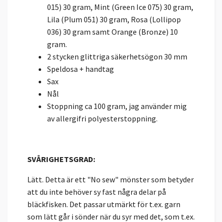
015) 30 gram, Mint (Green Ice 075) 30 gram,
Lila (Plum 051) 30 gram, Rosa (Lollipop
036) 30 gram samt Orange (Bronze) 10
gram.
2 stycken glittriga säkerhetsögon 30 mm
Speldosa + handtag
Sax
Nål
Stoppning ca 100 gram, jag använder mig
av allergifri polyesterstoppning.
SVÅRIGHETSGRAD:
Lätt. Detta är ett "No sew" mönster som betyder
att du inte behöver sy fast några delar på
bläckfisken. Det passar utmärkt för t.ex. garn
som lätt går i sönder när du syr med det, som t.ex.