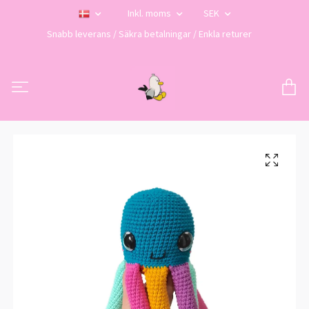
Inkl. moms
SEK
Snabb leverans / Säkra betalningar / Enkla returer