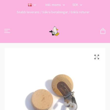
Inkl. moms
SEK
Snabb leverans / Säkra betalningar / Enkla returer