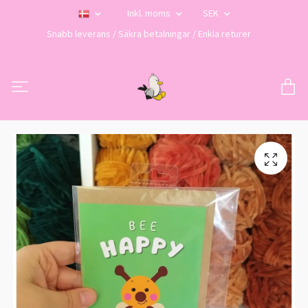
Inkl. moms
SEK
Snabb leverans / Säkra betalningar / Enkla returer