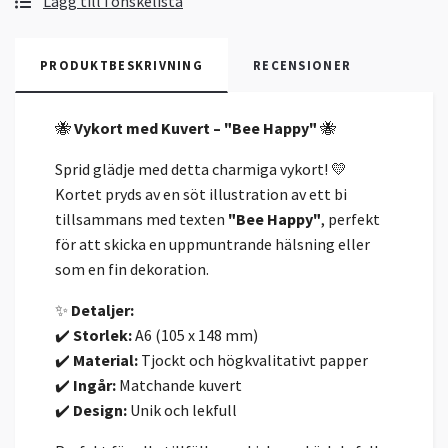
Lägg till i önskelista
PRODUKTBESKRIVNING
RECENSIONER
🐝
Vykort med Kuvert – "Bee Happy"
🐝
Sprid glädje med detta charmiga vykort! 💛
Kortet pryds av en söt illustration av ett bi
tillsammans med texten
"Bee Happy"
, perfekt
för att skicka en uppmuntrande hälsning eller
som en fin dekoration.
✨
Detaljer:
✔️
Storlek:
A6 (105 x 148 mm)
✔️
Material:
Tjockt och högkvalitativt papper
✔️
Ingår:
Matchande kuvert
✔️
Design:
Unik och lekfull