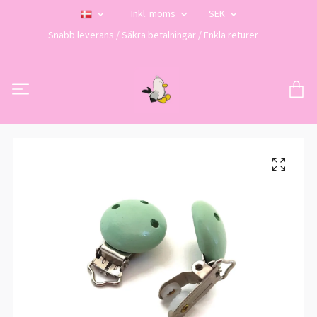
Inkl. moms
SEK
Snabb leverans / Säkra betalningar / Enkla returer