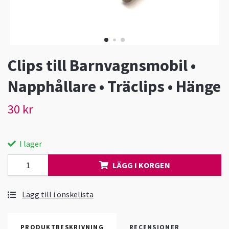
Clips till Barnvagnsmobil •
Napphållare • Träclips • Hänge
30 kr
I lager
LÄGG I KORGEN
Lägg till i önskelista
PRODUKTBESKRIVNING
RECENSIONER