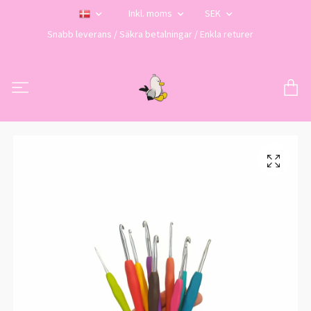
Inkl. moms
SEK
Snabb leverans / Säkra betalningar / Enkla returer