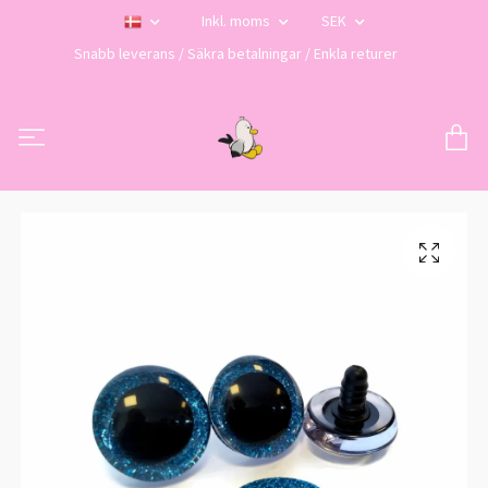
Inkl. moms
SEK
Snabb leverans / Säkra betalningar / Enkla returer