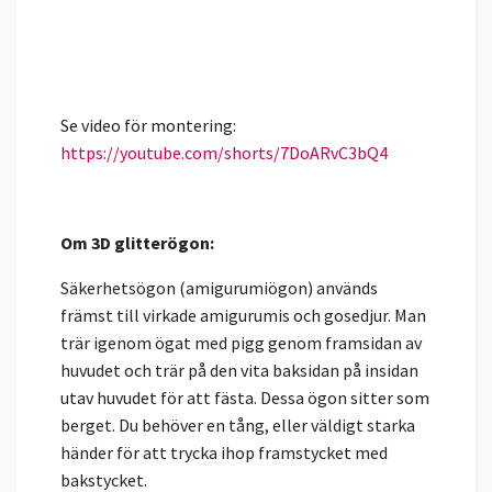
Se video för montering:
https://youtube.com/shorts/7DoARvC3bQ4
Om 3D glitterögon:
Säkerhetsögon (amigurumiögon) används
främst till virkade amigurumis och gosedjur. Man
trär igenom ögat med pigg genom framsidan av
huvudet och trär på den vita baksidan på insidan
utav huvudet för att fästa. Dessa ögon sitter som
berget. Du behöver en tång, eller väldigt starka
händer för att trycka ihop framstycket med
bakstycket.