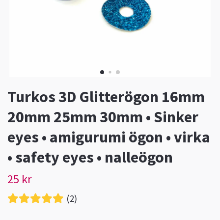
Turkos 3D Glitterögon 16mm
20mm 25mm 30mm • Sinker
eyes • amigurumi ögon • virka
• safety eyes • nalleögon
25 kr
(2)