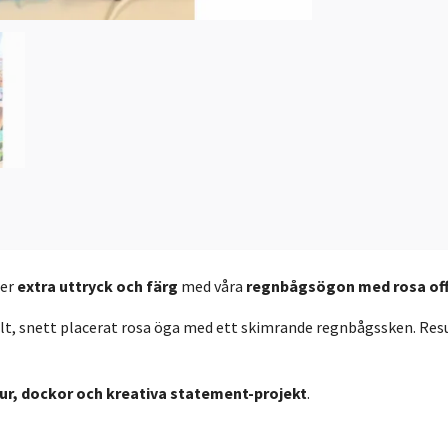
rer
extra uttryck och färg
med våra
regnbågsögon med rosa off
lt, snett placerat rosa öga med ett skimrande regnbågssken. Resu
jur, dockor och kreativa statement-projekt
.