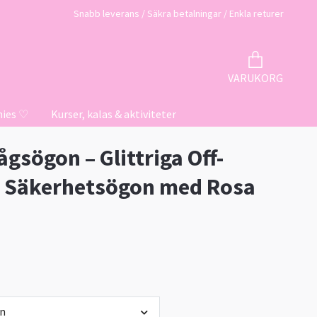
Snabb leverans / Säkra betalningar / Enkla returer
VARUKORG
hies ♡
Kurser, kalas & aktiviteter
gsögon – Glittriga Off-
r Säkerhetsögon med Rosa
ön