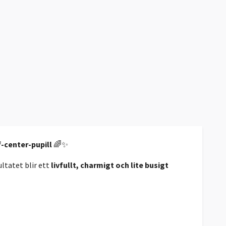
-center-pupill
🌈✨
ltatet blir ett
livfullt, charmigt och lite busigt