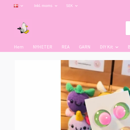
Inkl. moms
SEK
Hem
NYHETER
REA
GARN
DIY Kit