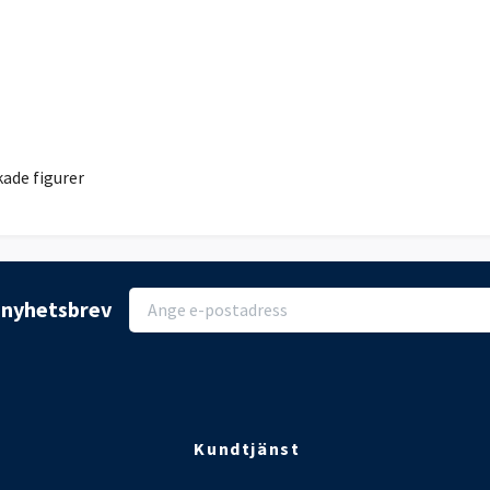
kade figurer
r nyhetsbrev
Kundtjänst