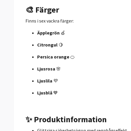
🎨
Färger
Finns i sex vackra färger:
Äpplegrön
🍏
Citrongul
🍋
Persica orange
🍊
Ljusrosa
🌸
Ljuslila
💜
Ljusblå
💙
✨
Produktinformation
Glittriga säkerhetsögon med regnbågseffekt