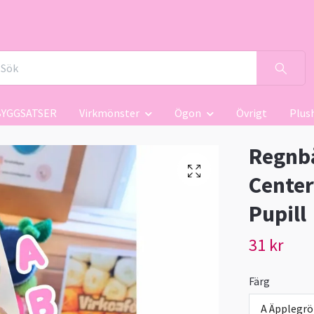
BYGGSATSER
Virkmönster
Ögon
Övrigt
Plus
Regnbå
Cente
Pupill
31 kr
Färg
A Äpplegr