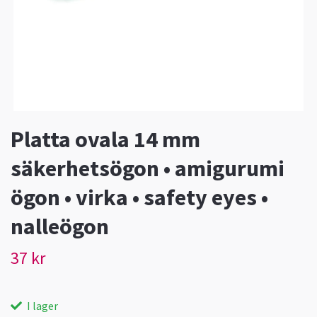
Platta ovala 14 mm
säkerhetsögon • amigurumi
ögon • virka • safety eyes •
nalleögon
37 kr
I lager