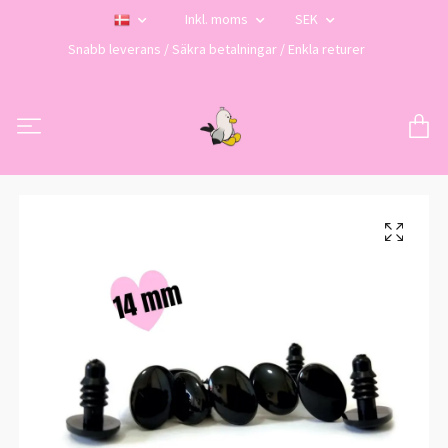
Inkl. moms
SEK
Snabb leverans / Säkra betalningar / Enkla returer