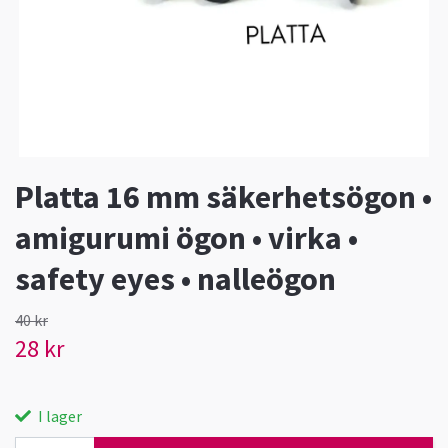
Platta 16 mm säkerhetsögon •
amigurumi ögon • virka •
safety eyes • nalleögon
40 kr
28 kr
I lager