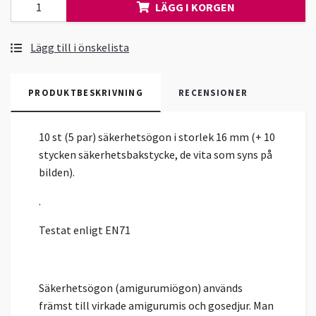
LÄGG I KORGEN
Lägg till i önskelista
PRODUKTBESKRIVNING
RECENSIONER
10 st (5 par) säkerhetsögon i storlek 16 mm (+ 10
stycken säkerhetsbakstycke, de vita som syns på
bilden).
.
Testat enligt EN71
Säkerhetsögon (amigurumiögon) används
främst till virkade amigurumis och gosedjur. Man