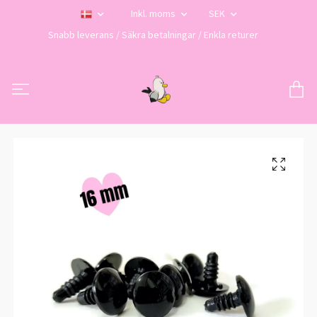
Inkl. moms
SEK
Snabb leverans / Säkra betalningar / Enkla returer