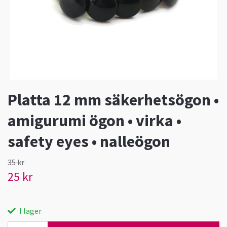
Platta 12 mm säkerhetsögon •
amigurumi ögon • virka •
safety eyes • nalleögon
35 kr
25 kr
I lager