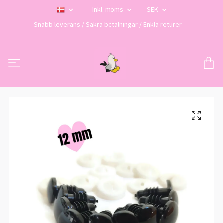
Inkl. moms
SEK
Snabb leverans / Säkra betalningar / Enkla returer