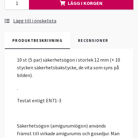
LÄGG I KORGEN
Lägg till i önskelista
PRODUKTBESKRIVNING
RECENSIONER
10 st (5 par) säkerhetsögon i storlek 12 mm (+ 10
stycken säkerhetsbakstycke, de vita som syns på
bilden).
.
Testat enligt EN71-3
Säkerhetsögon (amigurumiögon) används
främst till virkade amigurumis och gosedjur. Man