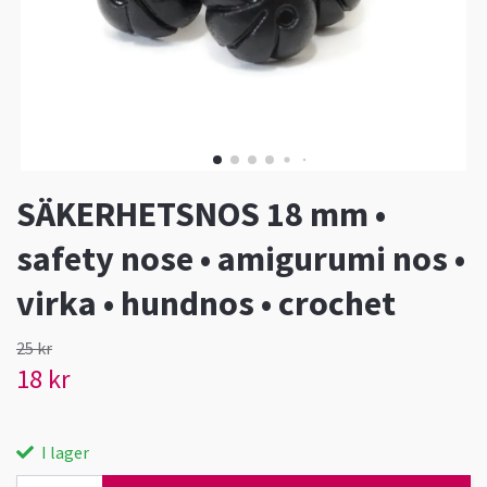
SÄKERHETSNOS 18 mm •
safety nose • amigurumi nos •
virka • hundnos • crochet
25 kr
18 kr
I lager