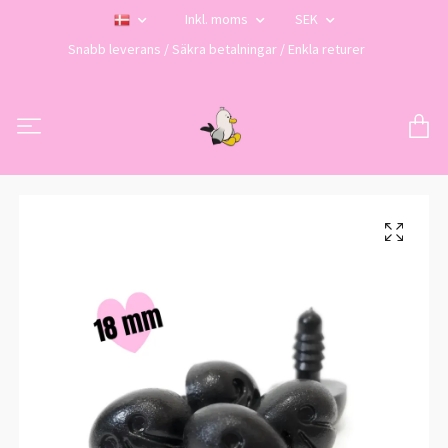
Inkl. moms
SEK
Snabb leverans / Säkra betalningar / Enkla returer