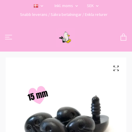
Inkl. moms
SEK
Snabb leverans / Säkra betalningar / Enkla returer