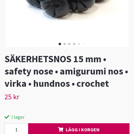
SÄKERHETSNOS 15 mm •
safety nose • amigurumi nos •
virka • hundnos • crochet
25 kr
I lager
LÄGG I KORGEN