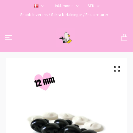
Inkl. moms
SEK
Snabb leverans / Säkra betalningar / Enkla returer