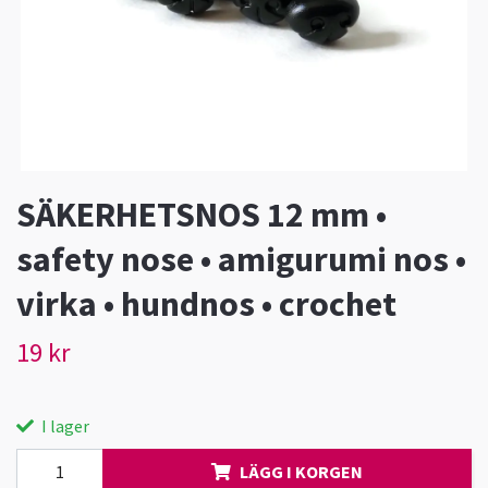
SÄKERHETSNOS 12 mm •
safety nose • amigurumi nos •
virka • hundnos • crochet
19 kr
I lager
LÄGG I KORGEN