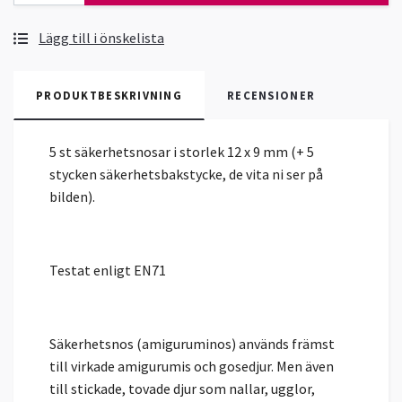
Lägg till i önskelista
PRODUKTBESKRIVNING
RECENSIONER
5 st säkerhetsnosar i storlek 12 x 9 mm (+ 5
stycken säkerhetsbakstycke, de vita ni ser på
bilden).
Testat enligt EN71
Säkerhetsnos (amiguruminos) används främst
till virkade amigurumis och gosedjur. Men även
till stickade, tovade djur som nallar, ugglor,