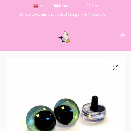
Inkl. moms
SEK
Snabb leverans / Säkra betalningar / Enkla returer