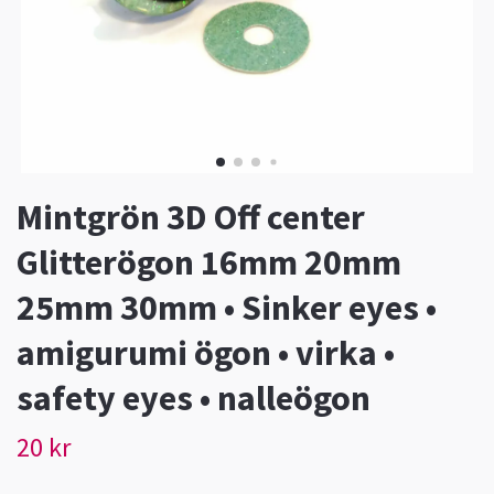
Mintgrön 3D Off center
Glitterögon 16mm 20mm
25mm 30mm • Sinker eyes •
amigurumi ögon • virka •
safety eyes • nalleögon
20 kr