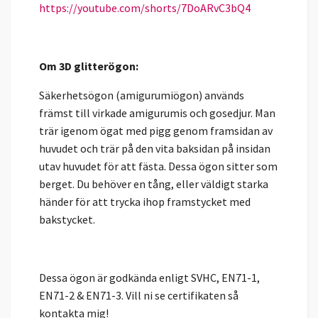
https://youtube.com/shorts/7DoARvC3bQ4
Om 3D glitterögon:
Säkerhetsögon (amigurumiögon) används
främst till virkade amigurumis och gosedjur. Man
trär igenom ögat med pigg genom framsidan av
huvudet och trär på den vita baksidan på insidan
utav huvudet för att fästa. Dessa ögon sitter som
berget. Du behöver en tång, eller väldigt starka
händer för att trycka ihop framstycket med
bakstycket.
Dessa ögon är godkända enligt SVHC, EN71-1,
EN71-2 & EN71-3. Vill ni se certifikaten så
kontakta mig!