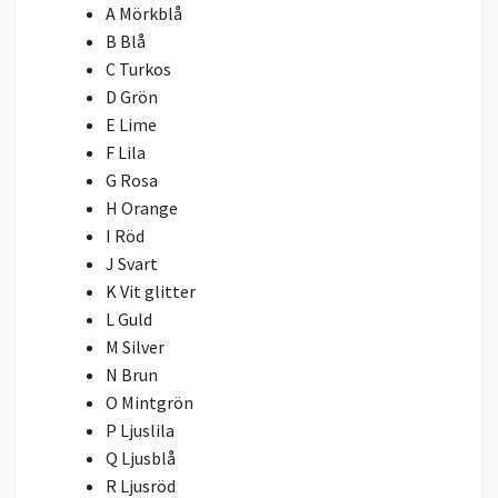
A Mörkblå
B Blå
C Turkos
D Grön
E Lime
F Lila
G Rosa
H Orange
I Röd
J Svart
K Vit glitter
L Guld
M Silver
N Brun
O Mintgrön
P Ljuslila
Q Ljusblå
R Ljusröd