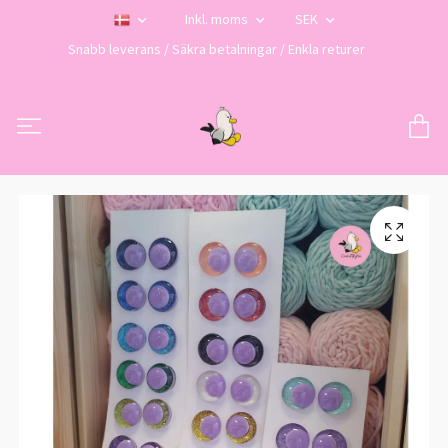
Inkl. moms
SEK
Snabb leverans / Säkra betalningar / Enkla returer