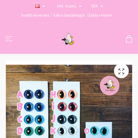
Inkl. moms
SEK
Snabb leverans / Säkra betalningar / Enkla returer