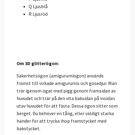
Q Ljusblå
R Ljusröd
Om 3D glitterögon:
Säkerhetsögon (amigurumiögon) används
främst till virkade amigurumis och gosedjur. Man
trär igenom ögat med pigg genom framsidan av
huvudet och trär på den vita baksidan på insidan
utav huvudet för att fästa. Dessa ögon sitter som
berget. Du behöver en tång, eller väldigt starka
händer för att trycka ihop framstycket med
bakstycket.