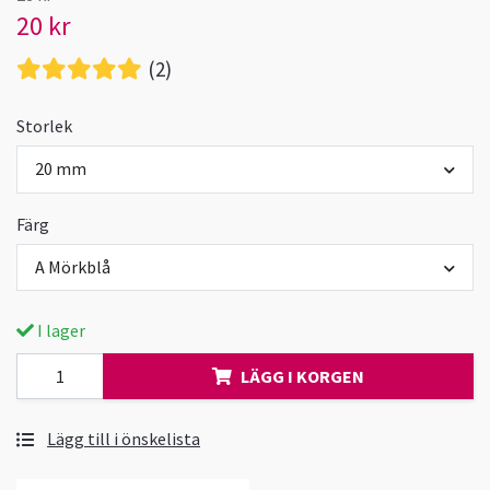
20 kr
(2)
Storlek
20 mm
Färg
A Mörkblå
I lager
LÄGG I KORGEN
Lägg till i önskelista