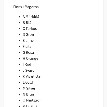
Finns i färgerna:
A Mörkblå
B Blå
C Turkos
D Grön
E Lime
F Lila
G Rosa
H Orange
I Röd
J Svart
K Vit glitter
L Guld
M Silver
N Brun
O Mintgrön
P Ljuslila