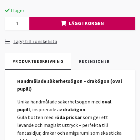
I lager
LÄGG I KORGEN
Lägg till i önskelista
PRODUKTBESKRIVNING
RECENSIONER
Handmålade säkerhetsögon – drakögon (oval
pupill)
Unika handmålade säkerhetsögon med
oval
pupill
, inspirerade av
drakögon
.
Gula botten med
röda
prickar
som ger ett
levande och magiskt uttryck – perfekta till
fantasidjur, drakar och amigurumi som ska sticka