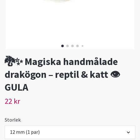
🐉✨ Magiska handmålade
drakögon – reptil & katt 👁️
GULA
22 kr
Storlek
12 mm (1 par)