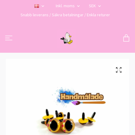
Inkl. moms
SEK
Snabb leverans / Säkra betalningar / Enkla returer