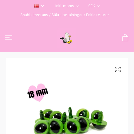
Inkl. moms
SEK
Snabb leverans / Säkra betalningar / Enkla returer