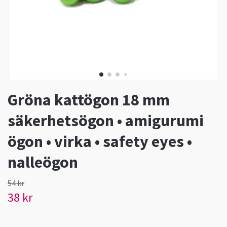
Gröna kattögon 18 mm
säkerhetsögon • amigurumi
ögon • virka • safety eyes •
nalleögon
54 kr
38 kr