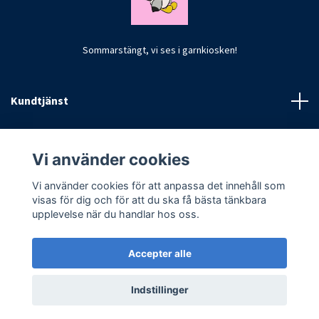
Sommarstängt, vi ses i garnkiosken!
Kundtjänst
Fotmeny
Vi använder cookies
Vi använder cookies för att anpassa det innehåll som
visas för dig och för att du ska få bästa tänkbara
upplevelse när du handlar hos oss.
Accepter alle
© 2026 CrochetByKim
Indstillinger