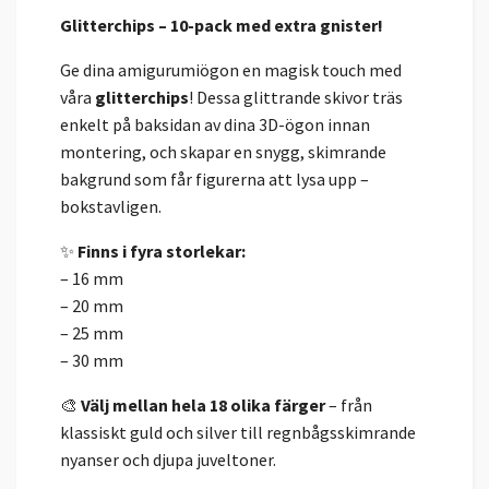
Glitterchips – 10-pack med extra gnister!
Ge dina amigurumiögon en magisk touch med
våra
glitterchips
! Dessa glittrande skivor träs
enkelt på baksidan av dina 3D-ögon innan
montering, och skapar en snygg, skimrande
bakgrund som får figurerna att lysa upp –
bokstavligen.
✨
Finns i fyra storlekar:
– 16 mm
– 20 mm
– 25 mm
– 30 mm
🎨
Välj mellan hela 18 olika färger
– från
klassiskt guld och silver till regnbågsskimrande
nyanser och djupa juveltoner.