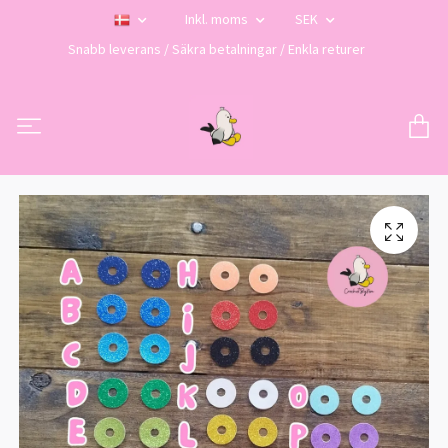
Inkl. moms
SEK
Snabb leverans / Säkra betalningar / Enkla returer