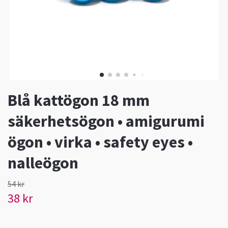
Blå kattögon 18 mm
säkerhetsögon • amigurumi
ögon • virka • safety eyes •
nalleögon
54 kr
38 kr