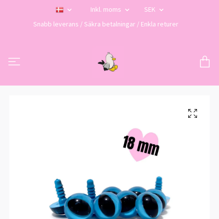
Inkl. moms
SEK
Snabb leverans / Säkra betalningar / Enkla returer