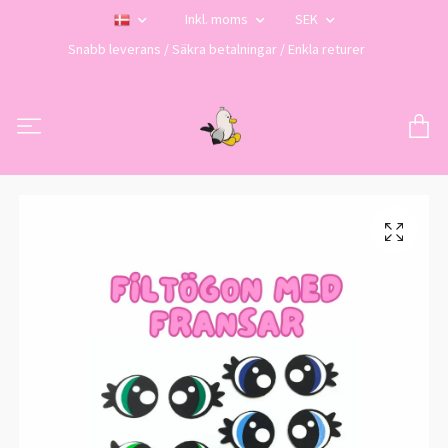
Inkl. moms
SEK
Snabb leverans / Säkra betalningar / Enkla returer