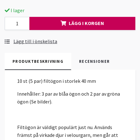
I lager
LÄGG I KORGEN
Lägg till i önskelista
PRODUKTBESKRIVNING
RECENSIONER
10 st (5 par) filtögon i storlek 40 mm
Innehåller: 3 par av blåa ögon och 2 par av gröna
ögon (Se bilder).
Filtögon är väldigt populärt just nu. Används
främst på virkade djur i velourgarn, men går att