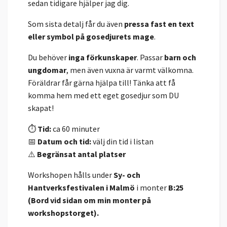
sedan tidigare hjälper jag dig.
Som sista detalj får du även
pressa fast en text
eller symbol på gosedjurets mage
.
Du behöver
inga förkunskaper
. Passar
barn och
ungdomar
, men även vuxna är varmt välkomna.
Föräldrar får gärna hjälpa till! Tänka att få
komma hem med ett eget gosedjur som DU
skapat!
⏱
Tid:
ca 60 minuter
📅
Datum och tid:
välj din tid i listan
⚠️
Begränsat antal platser
Workshopen hålls under
Sy- och
Hantverksfestivalen i Malmö
i monter
B:25
(Bord vid sidan om min monter på
workshopstorget).