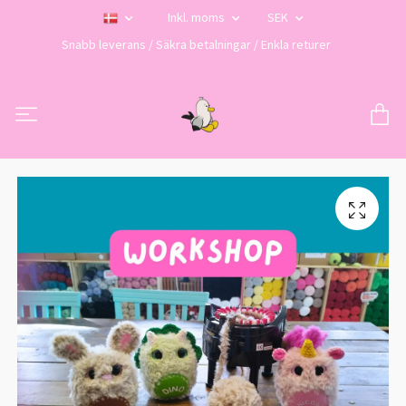
Inkl. moms
SEK
Snabb leverans / Säkra betalningar / Enkla returer