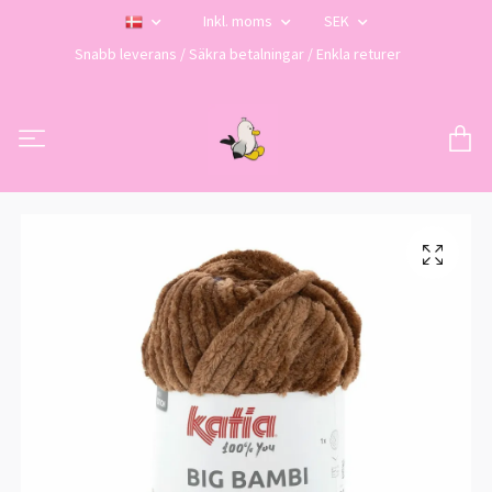
Inkl. moms
SEK
Snabb leverans / Säkra betalningar / Enkla returer