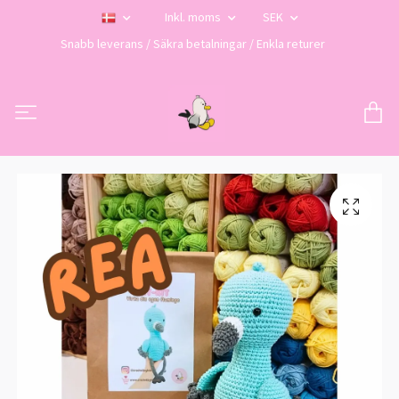
Inkl. moms
SEK
Snabb leverans / Säkra betalningar / Enkla returer