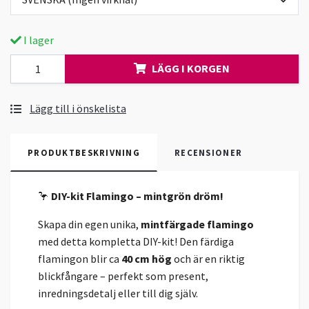
I lager
LÄGG I KORGEN
Lägg till i önskelista
PRODUKTBESKRIVNING
RECENSIONER
🦩
DIY-kit Flamingo – mintgrön dröm!
Skapa din egen unika,
mintfärgade flamingo
med detta kompletta DIY-kit! Den färdiga
flamingon blir ca
40 cm hög
och är en riktig
blickfångare – perfekt som present,
inredningsdetalj eller till dig själv.