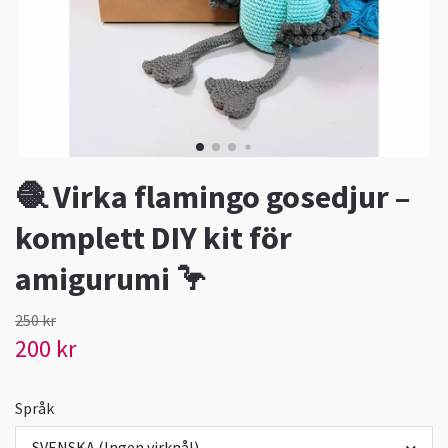
🧶 Virka flamingo gosedjur –
komplett DIY kit för
amigurumi 🦩
250 kr
200 kr
Språk
SVENSKA (Ingen virknål)