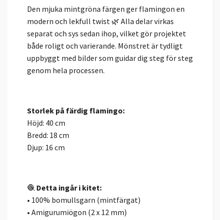
Den mjuka mintgröna färgen ger flamingon en
modern och lekfull twist 🌿 Alla delar virkas
separat och sys sedan ihop, vilket gör projektet
både roligt och varierande. Mönstret är tydligt
uppbyggt med bilder som guidar dig steg för steg
genom hela processen.
Storlek på färdig flamingo:
Höjd: 40 cm
Bredd: 18 cm
Djup: 16 cm
🧶
Detta ingår i kitet:
• 100% bomullsgarn (mintfärgat)
• Amigurumiögon (2 x 12 mm)