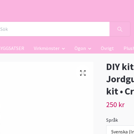
BYGGSATSER
Virkmönster
Ögon
Övrigt
Plus
DIY ki
Jordgu
kit • 
250 kr
Språk
Svenska (In