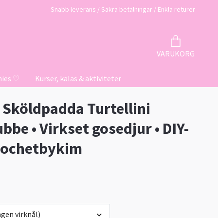
Snabb leverans / Säkra betalningar / Enkla returer
VARUKORG
hies ♡
Kurser, kalas & aktiviteter
t Sköldpadda Turtellini
bbe • Virkset gosedjur • DIY-
Crochetbykim
gen virknål)