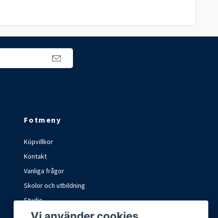
Fotmeny
Köpvillkor
Kontakt
Vanliga frågor
Skolor och utbildning
Studio
Vi använder cookies
Marknader och mässor