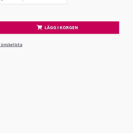
LÄGG I KORGEN
i önskelista