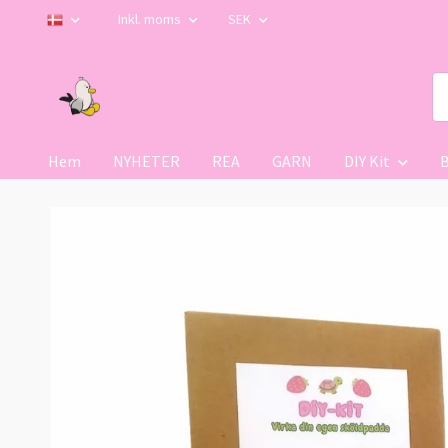
Inkl. moms
SEK
Hem
NYHETER
REA
GARN
DIY Kit