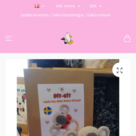
Inkl. moms
SEK
Snabb leverans / Säkra betalningar / Enkla returer