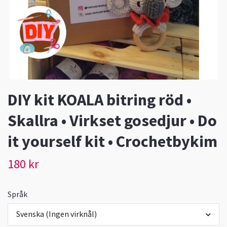
DIY kit KOALA bitring röd •
Skallra • Virkset gosedjur • Do
it yourself kit • Crochetbykim
180 kr
Språk
Svenska (Ingen virknål)