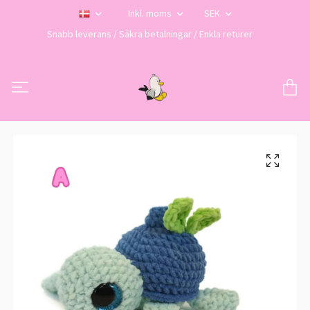
Inkl. moms
SEK
Snabb leverans / Säkra betalningar / Enkla returer