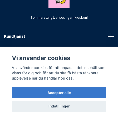
Sommarstängt, vi ses i garnkiosken!
Kundtjänst
Fotmeny
Vi använder cookies
Vi använder cookies för att anpassa det innehåll som
visas för dig och för att du ska få bästa tänkbara
upplevelse när du handlar hos oss.
Accepter alle
© 2026 CrochetByKim
Indstillinger