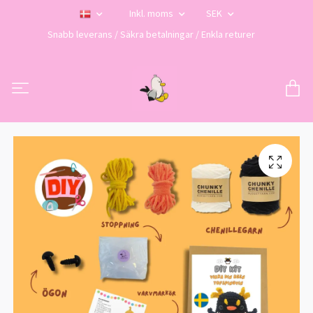
Inkl. moms
SEK
Snabb leverans / Säkra betalningar / Enkla returer