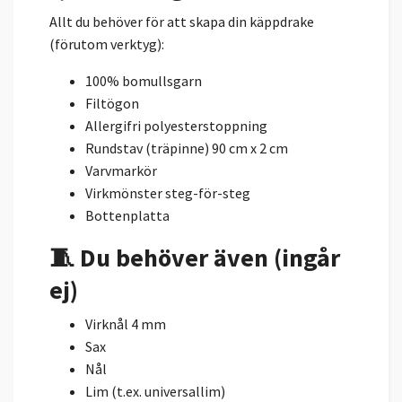
Allt du behöver för att skapa din käppdrake
(förutom verktyg):
100% bomullsgarn
Filtögon
Allergifri polyesterstoppning
Rundstav (träpinne) 90 cm x 2 cm
Varvmarkör
Virkmönster steg-för-steg
Bottenplatta
🧵 Du behöver även (ingår
ej)
Virknål 4 mm
Sax
Nål
Lim (t.ex. universallim)