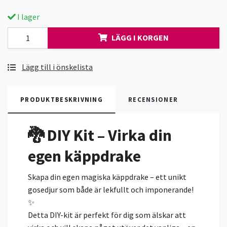
I lager
LÄGG I KORGEN
Lägg till i önskelista
PRODUKTBESKRIVNING
RECENSIONER
🐉 DIY Kit – Virka din
egen käppdrake
Skapa din egen magiska käppdrake – ett unikt
gosedjur som både är lekfullt och imponerande!
✨
Detta DIY-kit är perfekt för dig som älskar att