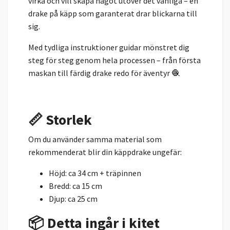
virka och vill skapa något utöver det vanliga – en
drake på käpp som garanterat drar blickarna till
sig.
Med tydliga instruktioner guidar mönstret dig
steg för steg genom hela processen – från första
maskan till färdig drake redo för äventyr 🧶
📏 Storlek
Om du använder samma material som
rekommenderat blir din käppdrake ungefär:
Höjd: ca 34 cm + träpinnen
Bredd: ca 15 cm
Djup: ca 25 cm
📦 Detta ingår i kitet