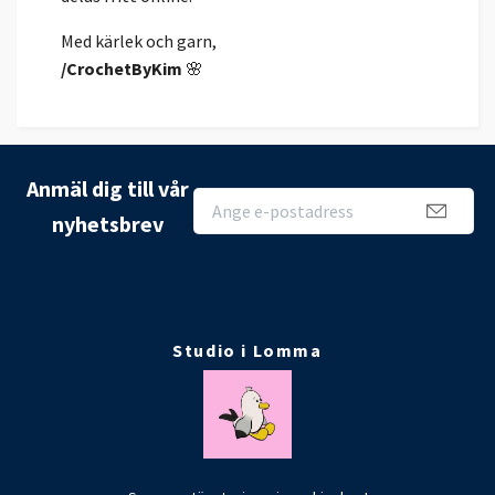
Med kärlek och garn,
/CrochetByKim
🌸
Anmäl dig till vår
nyhetsbrev
Studio i Lomma