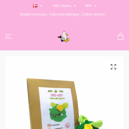
Inkl. moms
SEK
Snabb leverans / Säkra betalningar / Enkla returer