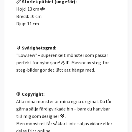
📏
Storlek på biet (ungefär):
Höjd: 13 cm 🐝
Bredd: 10 cm
Djup: 11 cm
🔰
Svårighetsgrad:
"Low sew" – superenkelt mönster som passar
perfekt för nybörjare! 💪🧵 Massor av steg-för-
steg-bilder gör det lätt att hänga med.
🛑
Copyright:
Alla mina mönster är mina egna original. Du får
gärna sälja färdigvirkade bin – bara du hänvisar
till mig som designer 💖.
Men mönstret får såklart inte säljas vidare eller
delas fritt online.