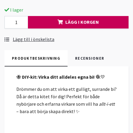
I lager
LÄGG I KORGEN
Lägg till i önskelista
PRODUKTBESKRIVNING
RECENSIONER
🐝
DIY-kit: Virka ditt alldeles egna bi!
🧶💛
Drömmer du om att virka ett gulligt, surrande bi?
Då är detta kitet för dig! Perfekt för både
nybörjare och erfarna virkare som vill ha
allt-i-ett
– bara att börja skapa direkt! ✨