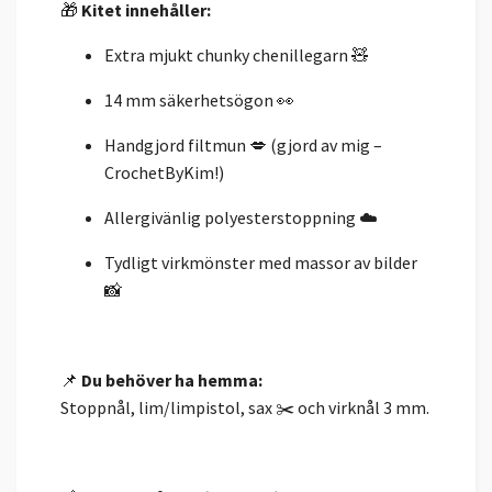
🎁
Kitet innehåller:
Extra mjukt chunky chenillegarn 🧸
14 mm säkerhetsögon 👀
Handgjord filtmun 💋 (gjord av mig –
CrochetByKim!)
Allergivänlig polyesterstoppning ☁️
Tydligt virkmönster med massor av bilder
📸
📌
Du behöver ha hemma:
Stoppnål, lim/limpistol, sax ✂️ och virknål 3 mm.