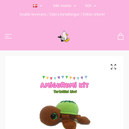
Inkl. moms
SEK
Snabb leverans / Säkra betalningar / Enkla returer