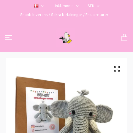
Inkl. moms
SEK
Snabb leverans / Säkra betalningar / Enkla returer