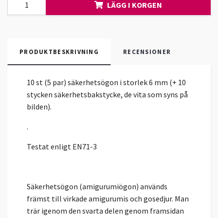
LÄGG I KORGEN
PRODUKTBESKRIVNING
RECENSIONER
10 st (5 par) säkerhetsögon i storlek 6 mm (+ 10
stycken säkerhetsbakstycke, de vita som syns på
bilden).
.
Testat enligt EN71-3
Säkerhetsögon (amigurumiögon) används
främst till virkade amigurumis och gosedjur. Man
trär igenom den svarta delen genom framsidan