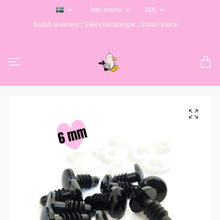
Inkl. moms
SEK
Snabb leverans / Säkra betalningar / Enkla returer