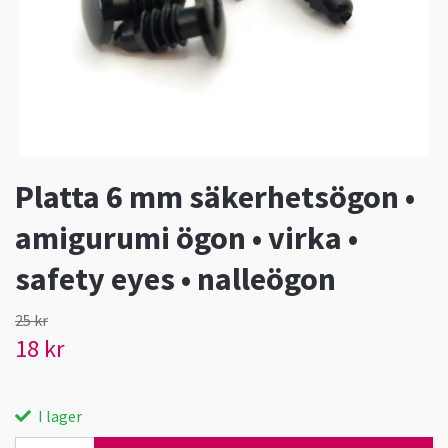
Platta 6 mm säkerhetsögon •
amigurumi ögon • virka •
safety eyes • nalleögon
25 kr
18 kr
I lager