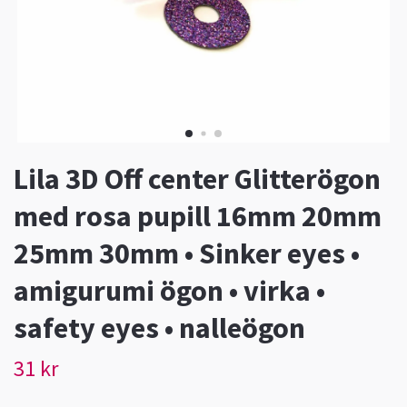
Lila 3D Off center Glitterögon
med rosa pupill 16mm 20mm
25mm 30mm • Sinker eyes •
amigurumi ögon • virka •
safety eyes • nalleögon
31 kr