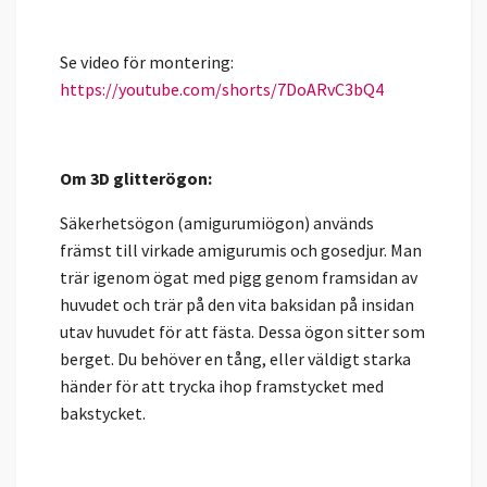
Se video för montering:
https://youtube.com/shorts/7DoARvC3bQ4
Om 3D glitterögon:
Säkerhetsögon (amigurumiögon) används
främst till virkade amigurumis och gosedjur. Man
trär igenom ögat med pigg genom framsidan av
huvudet och trär på den vita baksidan på insidan
utav huvudet för att fästa. Dessa ögon sitter som
berget. Du behöver en tång, eller väldigt starka
händer för att trycka ihop framstycket med
bakstycket.