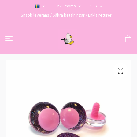
Inkl. moms
SEK
Snabb leverans / Säkra betalningar / Enkla returer