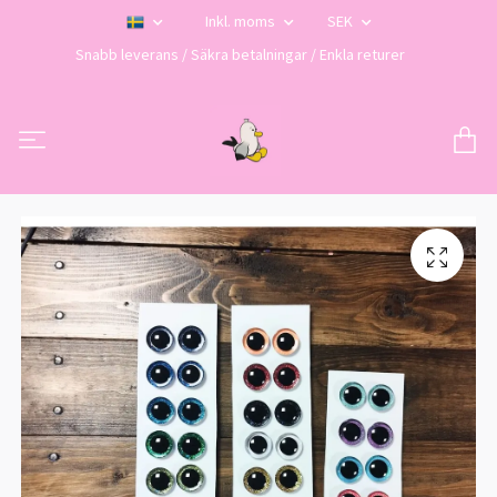
Inkl. moms
SEK
Snabb leverans / Säkra betalningar / Enkla returer