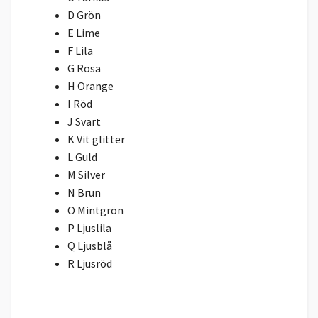
D Grön
E Lime
F Lila
G Rosa
H Orange
I Röd
J Svart
K Vit glitter
L Guld
M Silver
N Brun
O Mintgrön
P Ljuslila
Q Ljusblå
R Ljusröd