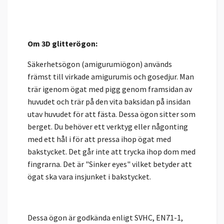
Om 3D glitterögon:
Säkerhetsögon (amigurumiögon) används
främst till virkade amigurumis och gosedjur. Man
trär igenom ögat med pigg genom framsidan av
huvudet och trär på den vita baksidan på insidan
utav huvudet för att fästa. Dessa ögon sitter som
berget. Du behöver ett verktyg eller någonting
med ett hål i för att pressa ihop ögat med
bakstycket. Det går inte att trycka ihop dom med
fingrarna. Det är "Sinker eyes" vilket betyder att
ögat ska vara insjunket i bakstycket.
Dessa ögon är godkända enligt SVHC, EN71-1,