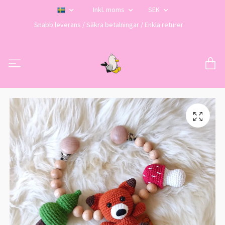
Inkl. moms
SEK
Snabb leverans / Säkra betalningar / Enkla returer