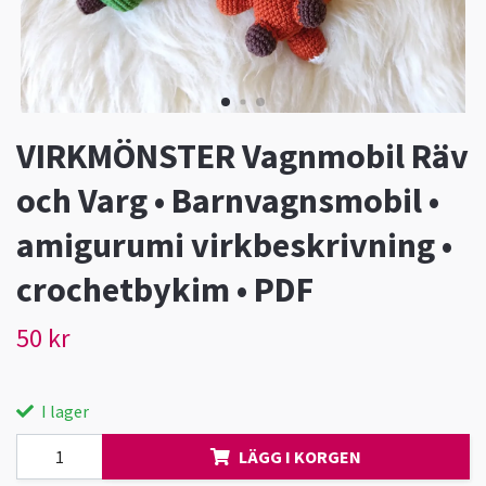
VIRKMÖNSTER Vagnmobil Räv
och Varg • Barnvagnsmobil •
amigurumi virkbeskrivning •
crochetbykim • PDF
50 kr
I lager
LÄGG I KORGEN