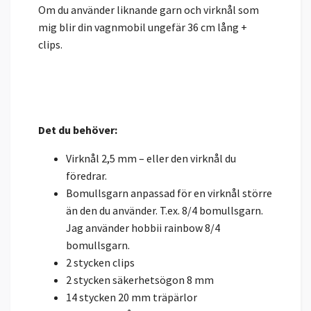
Om du använder liknande garn och virknål som
mig blir din vagnmobil ungefär 36 cm lång +
clips.
Det du behöver:
Virknål 2,5 mm – eller den virknål du
föredrar.
Bomullsgarn anpassad för en virknål större
än den du använder. T.ex. 8/4 bomullsgarn.
Jag använder hobbii rainbow 8/4
bomullsgarn.
2 stycken clips
2 stycken säkerhetsögon 8 mm
14 stycken 20 mm träpärlor