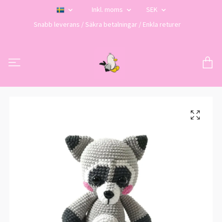
Inkl. moms
SEK
Snabb leverans / Säkra betalningar / Enkla returer