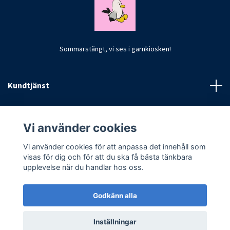
Sommarstängt, vi ses i garnkiosken!
Kundtjänst
Fotmeny
Vi använder cookies
Vi använder cookies för att anpassa det innehåll som
visas för dig och för att du ska få bästa tänkbara
upplevelse när du handlar hos oss.
Godkänn alla
© 2026 CrochetByKim
Inställningar