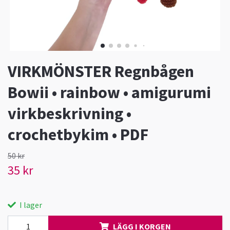
VIRKMÖNSTER Regnbågen
Bowii • rainbow • amigurumi
virkbeskrivning •
crochetbykim • PDF
50 kr
35 kr
I lager
LÄGG I KORGEN