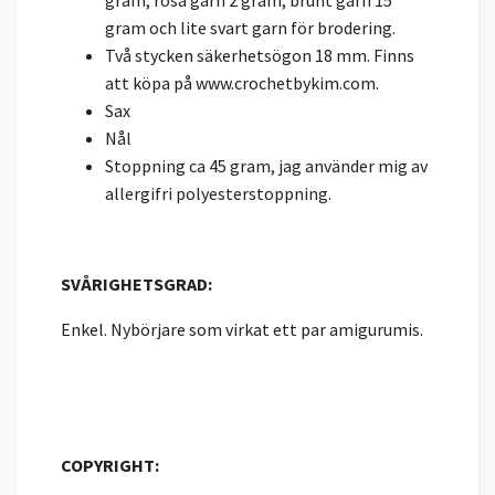
gram, rosa garn 2 gram, brunt garn 15
gram och lite svart garn för brodering.
Två stycken säkerhetsögon 18 mm. Finns
att köpa på www.crochetbykim.com.
Sax
Nål
Stoppning ca 45 gram, jag använder mig av
allergifri polyesterstoppning.
SVÅRIGHETSGRAD:
Enkel. Nybörjare som virkat ett par amigurumis.
COPYRIGHT: