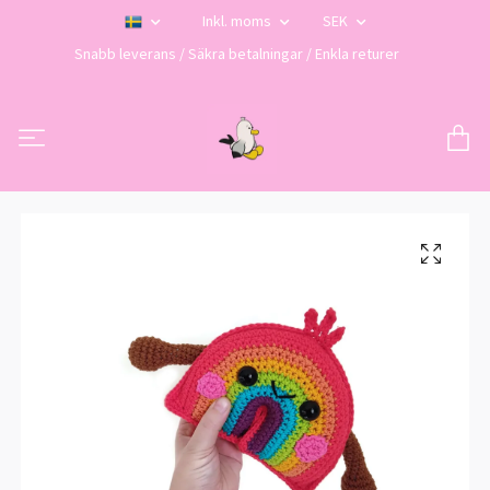
Inkl. moms
SEK
Snabb leverans / Säkra betalningar / Enkla returer