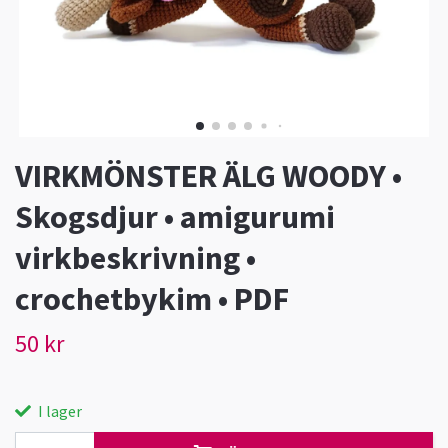
VIRKMÖNSTER ÄLG WOODY •
Skogsdjur • amigurumi
virkbeskrivning •
crochetbykim • PDF
50 kr
I lager