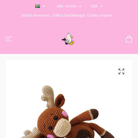
Inkl. moms
SEK
Snabb leverans / Säkra betalningar / Enkla returer