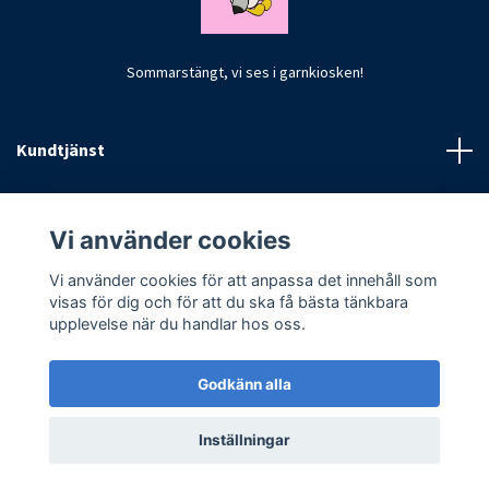
Sommarstängt, vi ses i garnkiosken!
Kundtjänst
Fotmeny
Vi använder cookies
Vi använder cookies för att anpassa det innehåll som
visas för dig och för att du ska få bästa tänkbara
upplevelse när du handlar hos oss.
Godkänn alla
© 2026 CrochetByKim
Inställningar