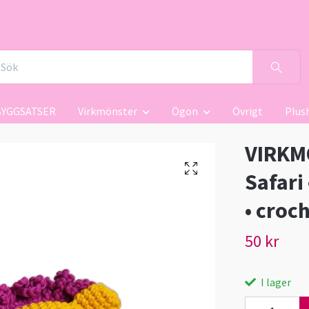
BYGGSATSER
Virkmönster
Ögon
Övrigt
Plus
VIRKMÖ
Safari
• croc
50 kr
I lager