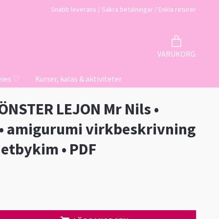
Snabb leverans / Säkra betalningar / Enkla returer
VARUKORG
hies ♡
Kurser, kalas & aktiviteter
NSTER LEJON Mr Nils •
 • amigurumi virkbeskrivning
hetbykim • PDF