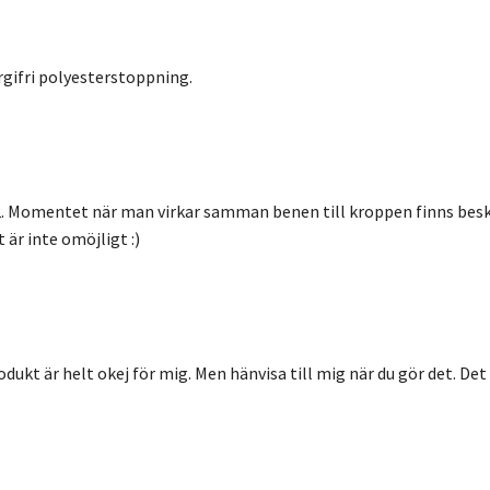
rgifri polyesterstoppning.
ga 2. Momentet när man virkar samman benen till kroppen finns be
är inte omöjligt :)
dukt är helt okej för mig. Men hänvisa till mig när du gör det. Det ä