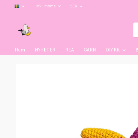
Inkl. moms
SEK
Hem
NYHETER
REA
GARN
DIY Kit