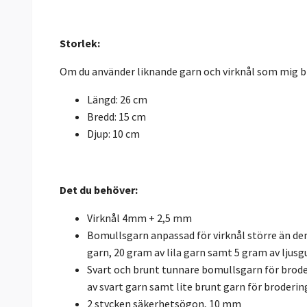
Storlek:
Om du använder liknande garn och virknål som mig bli
Längd: 26 cm
Bredd: 15 cm
Djup: 10 cm
Det du behöver:
Virknål 4mm + 2,5 mm
Bomullsgarn anpassad för virknål större än den
garn, 20 gram av lila garn samt 5 gram av ljusg
Svart och brunt tunnare bomullsgarn för brode
av svart garn samt lite brunt garn för broderin
2 stycken säkerhetsögon, 10 mm