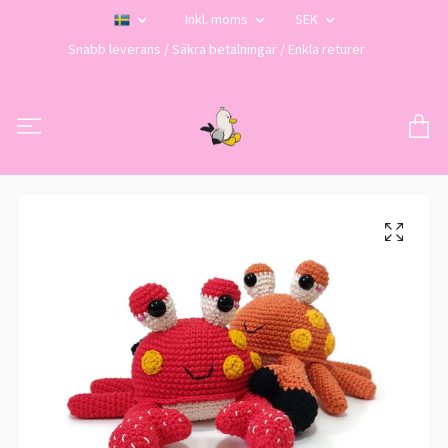
Inkl. moms
SEK
Snabb leverans / Säkra betalningar / Enkla returer