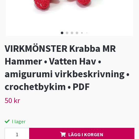
VIRKMÖNSTER Krabba MR
Hammer • Vatten Hav •
amigurumi virkbeskrivning •
crochetbykim • PDF
50 kr
I lager
LÄGG I KORGEN