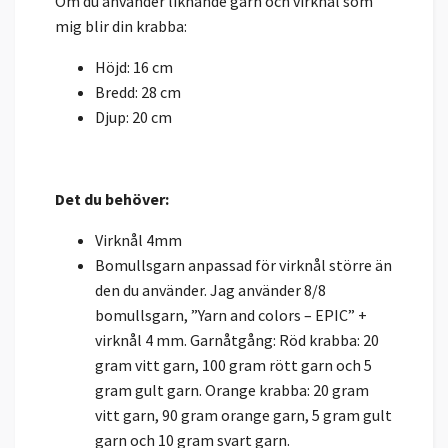
Om du använder liknande garn och virknål som
mig blir din krabba:
Höjd: 16 cm
Bredd: 28 cm
Djup: 20 cm
Det du behöver:
Virknål 4mm
Bomullsgarn anpassad för virknål större än
den du använder. Jag använder 8/8
bomullsgarn, ”Yarn and colors – EPIC” +
virknål 4 mm. Garnåtgång: Röd krabba: 20
gram vitt garn, 100 gram rött garn och 5
gram gult garn. Orange krabba: 20 gram
vitt garn, 90 gram orange garn, 5 gram gult
garn och 10 gram svart garn.