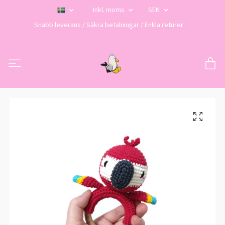
Inkl. moms
SEK
Snabb leverans / Säkra betalningar / Enkla returer