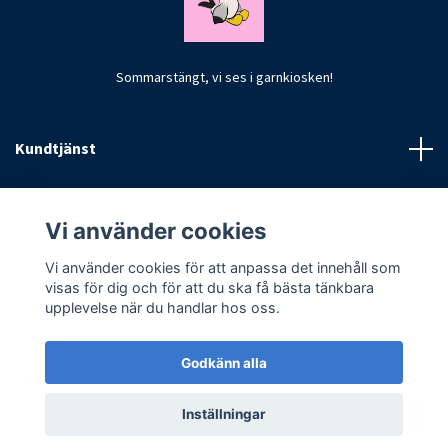
Sommarstängt, vi ses i garnkiosken!
Kundtjänst
Fotmeny
Vi använder cookies
Vi använder cookies för att anpassa det innehåll som
visas för dig och för att du ska få bästa tänkbara
upplevelse när du handlar hos oss.
Godkänn alla
© 2026 CrochetByKim
Inställningar