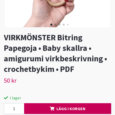
VIRKMÖNSTER Bitring
Papegoja • Baby skallra •
amigurumi virkbeskrivning •
crochetbykim • PDF
50 kr
I lager
LÄGG I KORGEN