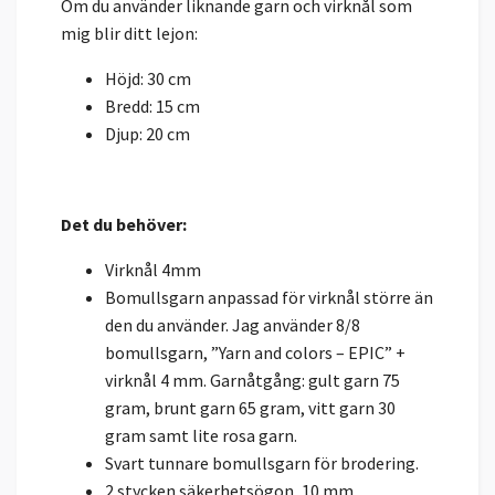
Om du använder liknande garn och virknål som
mig blir ditt lejon:
Höjd: 30 cm
Bredd: 15 cm
Djup: 20 cm
Det du behöver:
Virknål 4mm
Bomullsgarn anpassad för virknål större än
den du använder. Jag använder 8/8
bomullsgarn, ”Yarn and colors – EPIC” +
virknål 4 mm. Garnåtgång: gult garn 75
gram, brunt garn 65 gram, vitt garn 30
gram samt lite rosa garn.
Svart tunnare bomullsgarn för brodering.
2 stycken säkerhetsögon, 10 mm