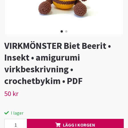
VIRKMÖNSTER Biet Beerit •
Insekt • amigurumi
virkbeskrivning •
crochetbykim • PDF
50 kr
I lager
LÄGG I KORGEN