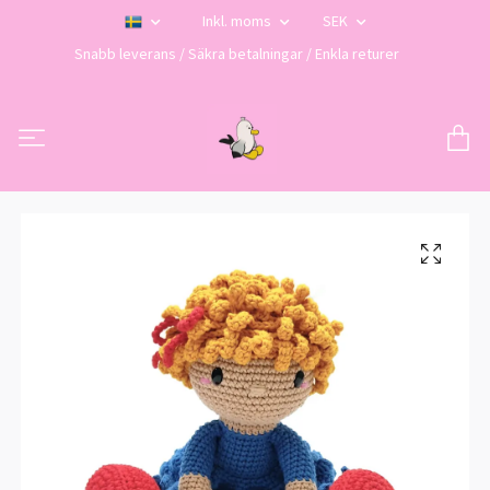
Inkl. moms
SEK
Snabb leverans / Säkra betalningar / Enkla returer