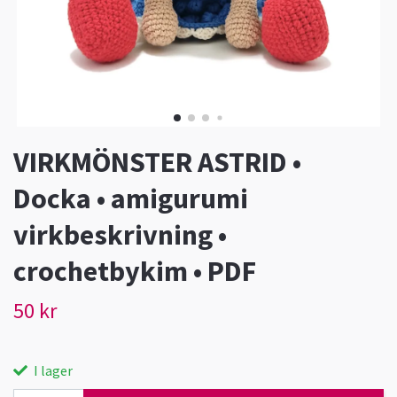
VIRKMÖNSTER ASTRID •
Docka • amigurumi
virkbeskrivning •
crochetbykim • PDF
50 kr
I lager