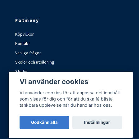
Fotmeny
Köpvillkor
Kontakt
Vanliga frågor
Skolor och utbildning
Studio
Vi använder cookies
Marknader och mässor
Vi använder cookies för att anpassa det innehåll
som visas för dig och för att du ska få bästa
tänkbara upplevelse när du handlar hos oss.
Godkänn alla
Inställningar