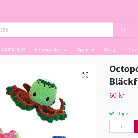
BYGGSATSER
Virkmönster
Ögon
Övrigt
Plus
Octopo
Bläckf
60 kr
I lager