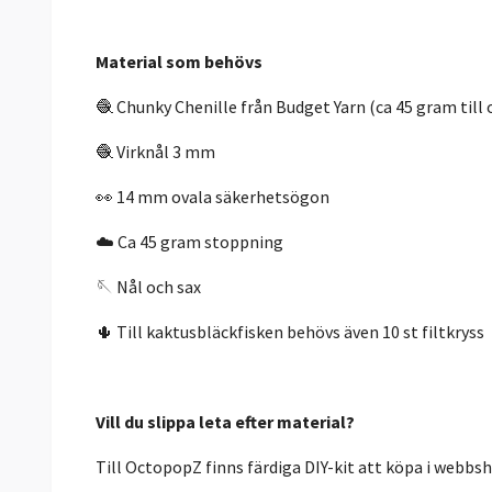
Material som behövs
🧶 Chunky Chenille från Budget Yarn (ca 45 gram till 
🧶 Virknål 3 mm
👀 14 mm ovala säkerhetsögon
☁️ Ca 45 gram stoppning
🪡 Nål och sax
🌵 Till kaktusbläckfisken behövs även 10 st filtkryss
Vill du slippa leta efter material?
Till OctopopZ finns färdiga DIY-kit att köpa i webbsho