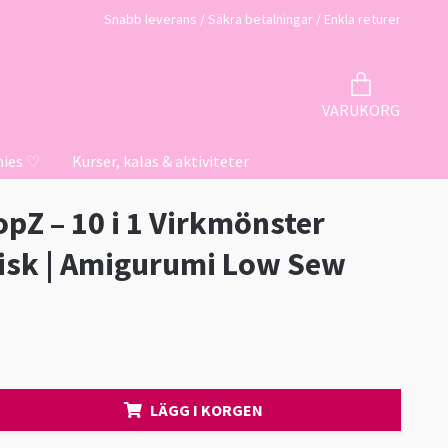
Snabb leverans / Säkra betalningar / Enkla returer
VARUKORG
hies ♡
Kurser, kalas & aktiviteter
pZ – 10 i 1 Virkmönster
isk | Amigurumi Low Sew
LÄGG I KORGEN