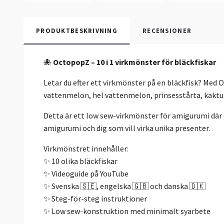
PRODUKTBESKRIVNING
RECENSIONER
🐙
OctopopZ – 10 i 1 virkmönster för bläckfiskar
Letar du efter ett virkmönster på en bläckfisk? Med 
vattenmelon, hel vattenmelon, prinsesstårta, kaktus
Detta är ett low sew-virkmönster för amigurumi där de
amigurumi och dig som vill virka unika presenter.
Virkmönstret innehåller:
✨ 10 olika bläckfiskar
✨ Videoguide på YouTube
✨ Svenska 🇸🇪, engelska 🇬🇧 och danska 🇩🇰
✨ Steg-för-steg instruktioner
✨ Low sew-konstruktion med minimalt syarbete