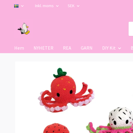
Inkl. moms
SEK
Hem
NYHETER
REA
GARN
DIY Kit