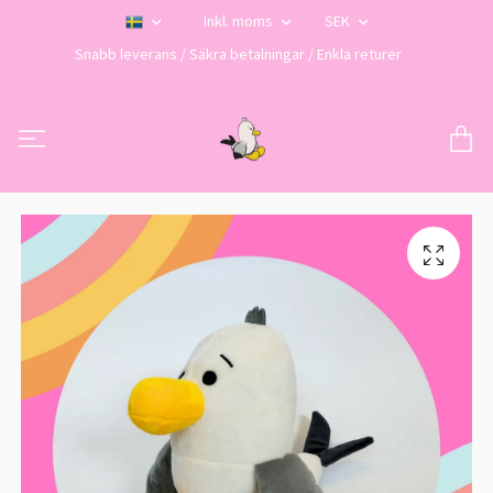
Inkl. moms
SEK
Snabb leverans / Säkra betalningar / Enkla returer