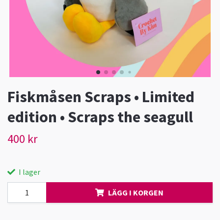
Fiskmåsen Scraps • Limited
edition • Scraps the seagull
400 kr
I lager
LÄGG I KORGEN