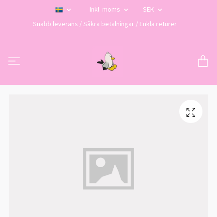
Inkl. moms
SEK
Snabb leverans / Säkra betalningar / Enkla returer