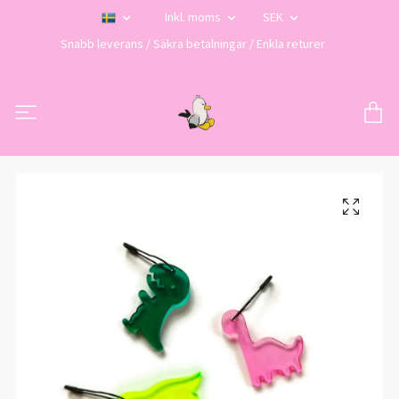
Inkl. moms
SEK
Snabb leverans / Säkra betalningar / Enkla returer