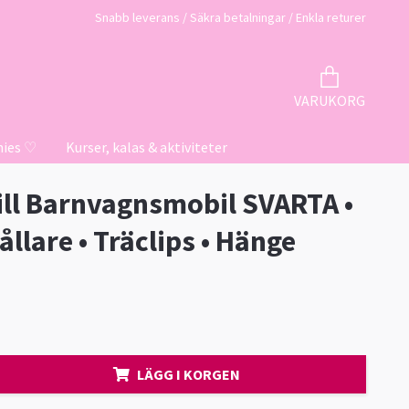
Snabb leverans / Säkra betalningar / Enkla returer
VARUKORG
hies ♡
Kurser, kalas & aktiviteter
till Barnvagnsmobil SVARTA •
llare • Träclips • Hänge
LÄGG I KORGEN