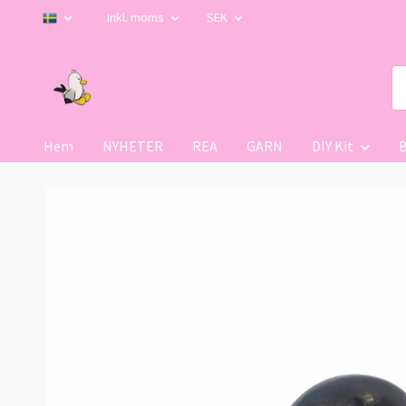
Inkl. moms
SEK
Hem
NYHETER
REA
GARN
DIY Kit