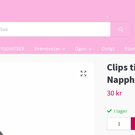
BYGGSATSER
Virkmönster
Ögon
Övrigt
Plus
Clips 
Napphå
30 kr
I lager