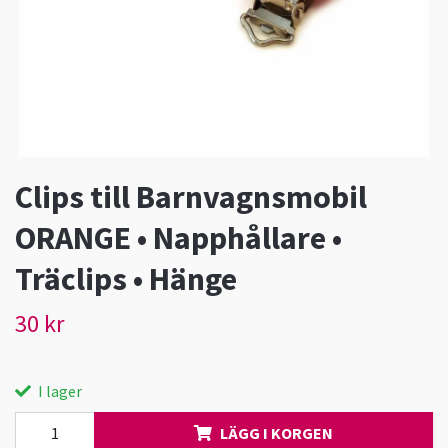
Clips till Barnvagnsmobil
ORANGE • Napphållare •
Träclips • Hänge
30 kr
I lager
LÄGG I KORGEN