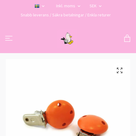
Inkl. moms
SEK
Snabb leverans / Säkra betalningar / Enkla returer